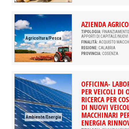
AZIENDA AGRICO
TIPOLOGIA:
FINANZIAMENTO 
APPORTI DI CAPITALE/NUOVI
Agricoltura/Pesca
FINALITÀ:
ACQUISTO MACCH
REGIONE:
CALABRIA
PROVINCIA:
COSENZA
OFFICINA- LABO
PER VEICOLI DI 
RICERCA PER CO
DI NUOVI VEICOL
MACCHINARI PE
Ambiente/Energia
ENERGIA RINNO