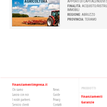
AGRICOLTURA
APPORTI DI CAPITALI/NUOVI 
FINALITÀ:
ACQUISTO/RISTR
IMMOBILI
REGIONE:
ABRUZZO
PROVINCIA:
TERAMO
Finanziamentimpresa.it
PRODOTTI
Chi siamo
News
Lavora con noi
Guide
Finanziamenti
I nostri partners
Privacy
Garanzie
Servizio clienti
Contatti