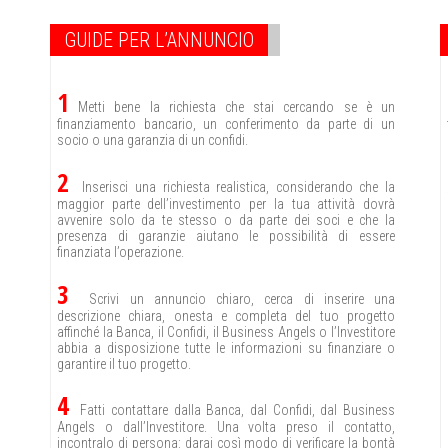
GUIDE PER L’ANNUNCIO
1
Metti bene la richiesta che stai cercando se è un
finanziamento bancario, un conferimento da parte di un
socio o una garanzia di un confidi.
2
Inserisci una richiesta realistica, considerando che la
maggior parte dell’investimento per la tua attività dovrà
avvenire solo da te stesso o da parte dei soci e che la
presenza di garanzie aiutano le possibilità di essere
finanziata l’operazione.
3
Scrivi un annuncio chiaro, cerca di inserire una
descrizione chiara, onesta e completa del tuo progetto
affinché la Banca, il Confidi, il Business Angels o l’Investitore
abbia a disposizione tutte le informazioni su finanziare o
garantire il tuo progetto.
4
Fatti contattare dalla Banca, dal Confidi, dal Business
Angels o dall’Investitore. Una volta preso il contatto,
incontralo di persona: darai così modo di verificare la bontà