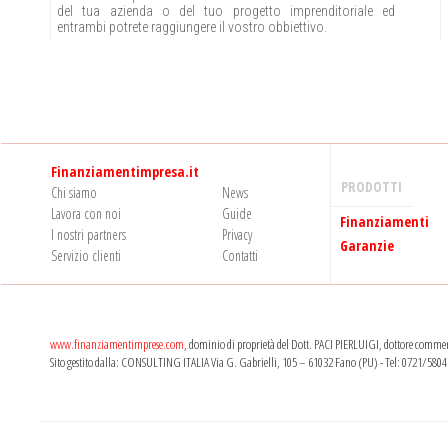
del tua azienda o del tuo progetto imprenditoriale ed
entrambi potrete raggiungere il vostro obbiettivo.
Finanziamentimpresa.it
PRODOTTI
Chi siamo
News
Lavora con noi
Guide
Finanziamenti
I nostri partners
Privacy
Garanzie
Servizio clienti
Contatti
www.finanziamentimprese.com
, dominio di proprietà del Dott. PACI PIERLUIGI, dottore commerc
Sito gestito dalla: CONSULTING ITALIA Via G. Gabrielli, 105 – 61032 Fano (PU) - Tel: 0721/5804